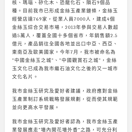
核、瑪瑙、矽化木、恐龍化石、隕石9個品
種。目前我市已形成金絲玉產業鏈條，金絲玉
經營店達769家，從業人員7000人，建成4個
金絲玉綜合交易市場，2013年參與交易人數超
過5萬人，覆蓋全國十多個省市，年銷售額2.5
億元，產品銷往全國各地並出口中亞、西亞、
東南亞及歐美國家。今年7月，我市被命名為
“中國金絲玉之城”、“中國觀賞石之城”，金絲
玉文化已成為我市繼石油文化之後的又一城市
文化名片。
我市金絲玉研究及愛好者建議，政府應對金絲
玉產業制訂系統戰略發展規劃，從而使其規範
並向更高水平發展。
我市金絲玉研究及愛好者認為，我市金絲玉產
業發展應走“墻內開花墻外香”之路，可充分利