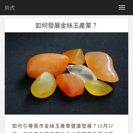
尚虎
T
o
g
如何發展金絲玉產業？
g
l
e
n
a
v
i
g
a
t
i
o
n
如何引導我市金絲玉產業健康發展？12月17