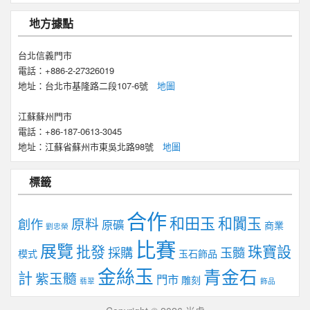
地方據點
台北信義門市
電話：+886-2-27326019
地址：台北市基隆路二段107-6號
地圖
江蘇蘇州門市
電話：+86-187-0613-3045
地址：江蘇省蘇州市東吳北路98號
地圖
標籤
合作
和田玉
和闐玉
原料
創作
原礦
商業
劉忠榮
比賽
展覽
批發
珠寶設
採購
玉髓
模式
玉石飾品
金絲玉
青金石
計
紫玉髓
門市
雕刻
翡翠
飾品