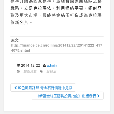
標準升級為國家標準，並結合國家新絲綢之路
戰略，立足克拉瑪依，利用網絡平臺，輻射亞
歐及更大市場，最終將金絲玉打造成為克拉瑪
依新名片。
原文:
http://finance.ce.cn/rolling/201412/22/t20141222_417
4075.shtml
2014-12-22
admin
最新消息
金絲玉
藍色風暴刮起 青金石行情穩中見漲
《新疆金絲玉鑒賞投資指南》出版發行