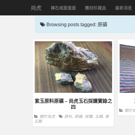
尚虎
裸石戒面蛋面
雕刻珍藏品
最新消息
Browsing posts tagged: 原礦
紫玉原料原礦 – 尚虎玉石採購實錄之
四
關於
關於尚虎
原料
,
原礦
,
採購
,
玉髓
,
紫
玉髓