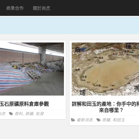
商業合作
關於尚虎
玉石原礦原料倉庫參觀
詳解和田玉的產地：你手中的
來自哪里？
尚虎
原料
,
原礦
,
批發
最新消息
原礦
,
和田玉