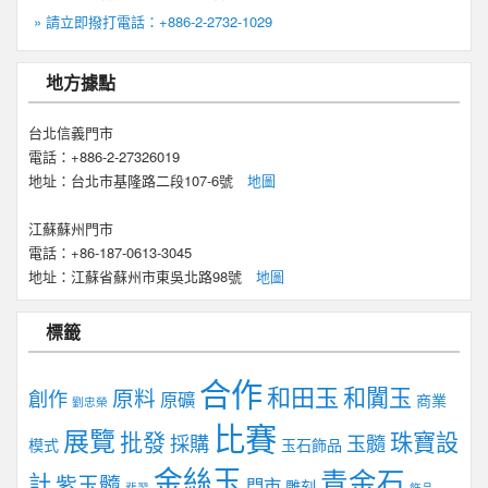
» 請立即撥打電話：+886-2-2732-1029
地方據點
台北信義門市
電話：+886-2-27326019
地址：台北市基隆路二段107-6號
地圖
江蘇蘇州門市
電話：+86-187-0613-3045
地址：江蘇省蘇州市東吳北路98號
地圖
標籤
合作
和田玉
和闐玉
原料
創作
原礦
商業
劉忠榮
比賽
展覽
批發
珠寶設
採購
玉髓
模式
玉石飾品
金絲玉
青金石
計
紫玉髓
門市
雕刻
翡翠
飾品