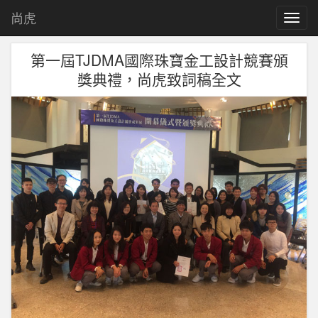
尚虎
T
o
g
第一屆TJDMA國際珠寶金工設計競賽頒
g
獎典禮，尚虎致詞稿全文
l
e
n
a
v
i
g
a
t
i
o
n