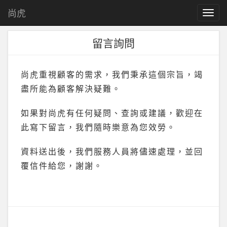
尚虎
T
o
g
留言詢問
g
l
e
n
尚虎重視顧客的需求，我們秉承這個宗旨，竭
a
盡所能為顧客解決疑難。
v
i
如果對尚虎有任何疑問、查詢或建議，歡迎在
g
a
此寫下留言，我們隨時樂意為您效勞。
t
i
資料送出後，我們服務人員將儘速處理，並回
o
n
覆信件給您，謝謝。