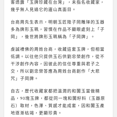
客透露「玉牌珍藏在台灣」，未指名收藏家，
幾乎無人見過它的廬山真面目。
台商周先生表示，明朝玉匠陸子岡雕琢的玉器
多為牌形玉珮，習慣在作品不顯眼處刻上「子
岡」，後世將牌形玉珮稱為「子岡牌」。
虔誠禮佛的周姓台商，收藏這套玉牌，但相當
低調。以往他只提供玉石供劉忠榮創作，從不
干涉創作內容，因彼此的信任尊重與君子之
交，所以劉忠榮答應為周姓台商創作「大悲
咒」子岡牌。
自古，歷代收藏家都把溫潤的和闐玉當做精
品，90塊玉牌，都從同一塊和闐籽料（玉器原
石）取材，色澤、質感才能成套，因和闐玉產
地逐漸枯竭，更顯珍貴。