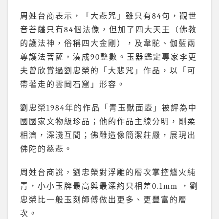
周姓台商表示，「大悲咒」雖只有84句，觀世
音菩薩只有84個法像，但加了四大天王（佛教
的護法神，俗稱四大金剛），及韋駝、伽藍兩
尊護法菩薩，湊成90整數。玉器鑑定專家李更
夫曾欣賞過劉忠榮的「大悲咒」作品，以「可
帶著走的雲岡石窟」形容。
劉忠榮1984年的作品「青玉獸面壺」被評為中
國國家文物級珍品；他的作品主線分明，剛柔
相濟，深淺互間；佛雕造像簡潔莊嚴，展現出
佛陀的慈悲。
周姓台商說，劉忠榮對浮雕的層次掌控爐火純
青，小小玉牌最高與最深約只相差0.1mm ，劉
忠榮比一般玉刻師傅做出更多、更豐富的層
次。