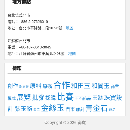
地方據點
台北信義門市
電話：+886-2-27326019
地址：台北市基隆路二段107-6號
地圖
江蘇蘇州門市
電話：+86-187-0613-3045
地址：江蘇省蘇州市東吳北路98號
地圖
標籤
合作
和田玉
和闐玉
原料
創作
原礦
商業
劉忠榮
比賽
展覽
批發
珠寶設
採購
玉髓
模式
玉石飾品
金絲玉
青金石
計
紫玉髓
門市
雕刻
翡翠
飾品
Copyright © 2026 尚虎