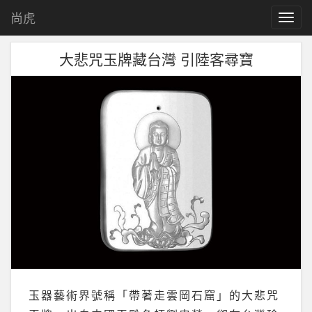
尚虎
T
o
g
大悲咒玉牌藏台灣 引陸客尋寶
g
l
e
n
a
v
i
g
a
t
i
o
n
玉器藝術界號稱「帶著走雲岡石窟」的大悲咒