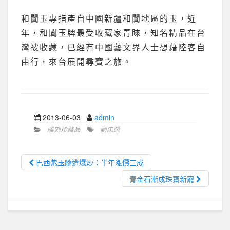
和闐玉專指產自中國新疆和闐地區的玉，近
年，和闐玉牌最受收藏家青睞，知名精品在台
灣被收藏，已經有中國藝文界人士想藉陸客自
由行，來台展開尋寶之旅。
2013-06-03
admin
雕刻珍藏品
劉忠榮
巴西紫玉髓遭爆炒：半年漲價三成
青金石漸成珠寶新寵