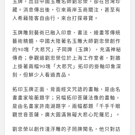
玉牌，出自中國玉雕名師劉忠榮，卻在台灣珍
藏。消息傳出後，引來兩岸玉商關注，甚至有
人希藉陸客自由行，來台打探尋寶。
玉牌雕刻藝術已融入印章、書法、繪畫等傳統
藝術精髓，中國大陸著名玉雕大師劉忠榮創作
的90塊「大悲咒」子岡牌（玉牌），充滿神秘
傳奇；參觀過劉忠榮位於上海工作室者，對牆
上掛著兩幅90塊「大悲咒」拓印的掛軸印象深
刻，但鮮少人看過真品。
拓印玉牌正面、背面經文咒語的畫軸，是由名
書畫家喻蘅題字；另幅拓印菩薩法像的畫軸，
是由名畫家許南湖題字，兩幅都題「千手千眼
觀世音菩薩，廣大圓滿無礙大悲心陀羅尼」。
劉忠榮以創作淺浮雕的子岡牌聞名，他只對訪