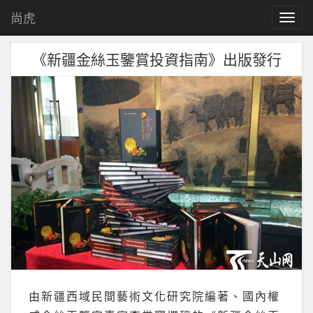
尚虎
T
o
g
《新疆金絲玉鑒賞投資指南》出版發行
g
l
e
n
a
v
i
g
a
t
i
o
n
由新疆西域民間藝術文化研究院編著、國內權