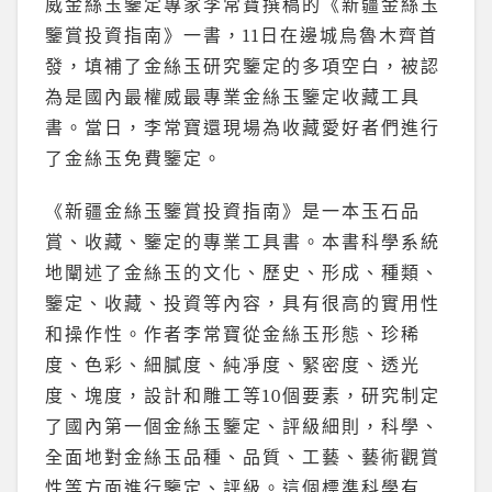
威金絲玉鑒定專家李常寶撰稿的《新疆金絲玉
鑒賞投資指南》一書，11日在邊城烏魯木齊首
發，填補了金絲玉研究鑒定的多項空白，被認
為是國內最權威最專業金絲玉鑒定收藏工具
書。當日，李常寶還現場為收藏愛好者們進行
了金絲玉免費鑒定。
《新疆金絲玉鑒賞投資指南》是一本玉石品
賞、收藏、鑒定的專業工具書。本書科學系統
地闡述了金絲玉的文化、歷史、形成、種類、
鑒定、收藏、投資等內容，具有很高的實用性
和操作性。作者李常寶從金絲玉形態、珍稀
度、色彩、細膩度、純凈度、緊密度、透光
度、塊度，設計和雕工等10個要素，研究制定
了國內第一個金絲玉鑒定、評級細則，科學、
全面地對金絲玉品種、品質、工藝、藝術觀賞
性等方面進行鑒定、評級。這個標準科學有