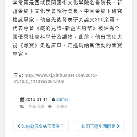
李常寶是西域民間藝術文化學院名譽院長、新
疆金絲玉文化學會執行會長、中國金絲玉研究
權威專家，他曾先後發表研究論文300余篇，
代表專著《鐵的見證–新疆古錢幣》被評為全
國優秀社會科學普及讀物。此前，他曾擔任央
視《尋寶》走進庫車、走進瑪納斯活動的鑒寶
專家。
原文:
http://www.xj.xinhuanet.com/2015-
01/12/c_1113958364.htm
2015-01-11
admin
最新消息
金絲玉
如何發展金絲玉產業？
和田玉逐步國際化