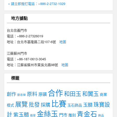
» 請立即撥打電話：+886-2-2732-1029
地方據點
台北信義門市
電話：+886-2-27326019
地址：台北市基隆路二段107-6號
地圖
江蘇蘇州門市
電話：+86-187-0613-3045
地址：江蘇省蘇州市東吳北路98號
地圖
標籤
合作
和田玉
和闐玉
原料
創作
原礦
商業
劉忠榮
比賽
展覽
批發
珠寶設
採購
玉髓
模式
玉石飾品
金絲玉
青金石
計
紫玉髓
門市
雕刻
翡翠
飾品